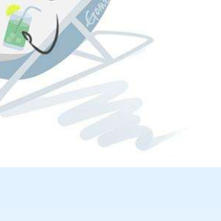
术创作防污手套
ue12
q6
无级绘画调节支架
ue12 plus
q8w