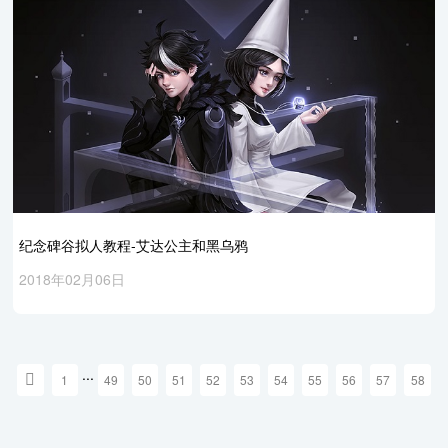
纪念碑谷拟人教程-艾达公主和黑乌鸦
2018年02月06日
...
1
49
50
51
52
53
54
55
56
57
58