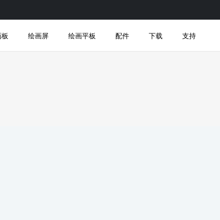
画板
绘画屏
绘画平板
配件
下载
支持
产品验证
faq
开发者中心