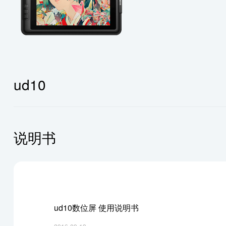
新品
新品
新
探索绘画板
探索绘画屏
ut1
探索配件
m808
ue12
pa2绘画笔
ud10
说明书
ud10数位屏 使用说明书